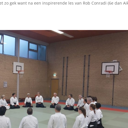
t zo gek want na een inspirerende les van Rob Conradi (6e dan Aik